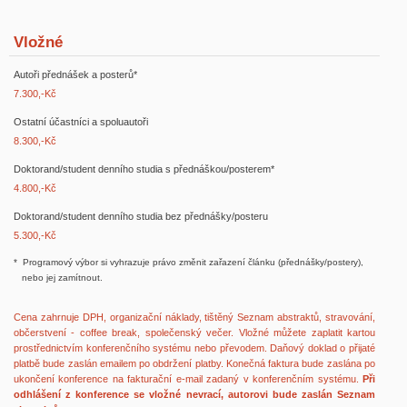
Vložné
Autoři přednášek a posterů*
7.300,-Kč
Ostatní účastníci a spoluautoři
8.300,-Kč
Doktorand/student denního studia s přednáškou/posterem*
4.800,-Kč
Doktorand/student denního studia bez přednášky/posteru
5.300,-Kč
* Programový výbor si vyhrazuje právo změnit zařazení článku (přednášky/postery),
nebo jej
zamítnout.
Cena zahrnuje DPH, organizační náklady, tištěný Seznam abstraktů, stravování,
občerstvení - coffee break, společenský večer. Vložné můžete zaplatit kartou
prostřednictvím konferenčního systému nebo převodem.
Daňový doklad o přijaté
platbě bude zaslán emailem po obdržení platby. Konečná faktura bude zaslána po
ukončení konference na fakturační e-mail zadaný v konferenčním systému.
Při
odhlášení z konference se vložné nevrací, autorovi bude zaslán Seznam