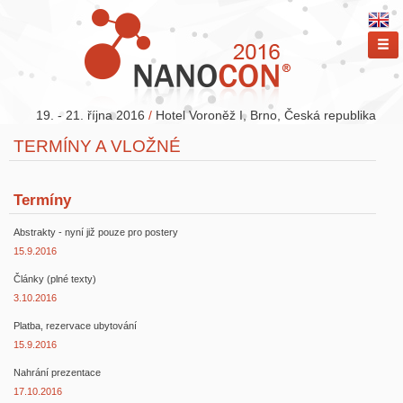
ME
19. - 21. října 2016
/
Hotel Voroněž I, Brno, Česká republika
TERMÍNY A VLOŽNÉ
Termíny
Abstrakty - nyní již pouze pro postery
15.9.2016
Články (plné texty)
3.10.2016
Platba, rezervace ubytování
15.9.2016
Nahrání prezentace
17.10.2016