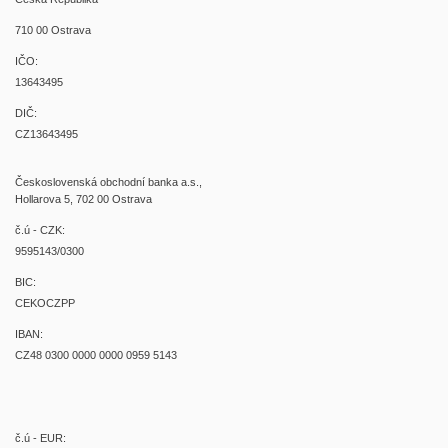
710 00 Ostrava
IČO:
13643495
DIČ:
CZ13643495
Československá obchodní banka a.s.,
Hollarova 5, 702 00 Ostrava
č.ú - CZK:
9595143/0300
BIC:
CEKOCZPP
IBAN:
CZ48 0300 0000 0000 0959 5143
č.ú - EUR: