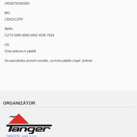
245367919/0300
BIC:
CEKOCZPP
IBAN:
CZ74 0300 0000 0002 4536 7919
VS:
číslo pokynu k platbě
Do poznámky prosím uveďte, za koho platíte (např. jméno)
ORGANIZÁTOR
TANGER, spol. s r.o.